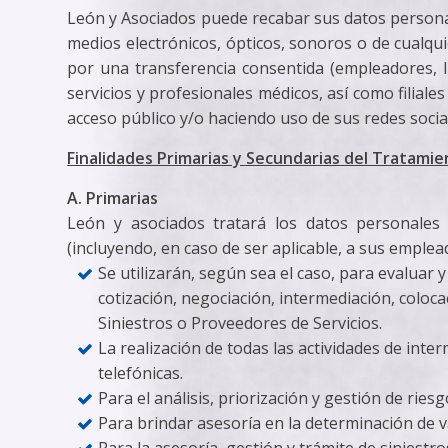
León y Asociados puede recabar sus datos persona
medios electrónicos, ópticos, sonoros o de cualqui
por una transferencia consentida (empleadores, I
servicios y profesionales médicos, así como filial
acceso público y/o haciendo uso de sus redes social
Finalidades Primarias y Secundarias del Tratami
A. Primarias
León y asociados tratará los datos personales 
(incluyendo, en caso de ser aplicable, a sus emple
Se utilizarán, según sea el caso, para evaluar 
cotización, negociación, intermediación, coloc
Siniestros o Proveedores de Servicios.
La realización de todas las actividades de int
telefónicas.
Para el análisis, priorización y gestión de riesg
Para brindar asesoría en la determinación de 
Para la asesoría, gestión y trámite de siniestr