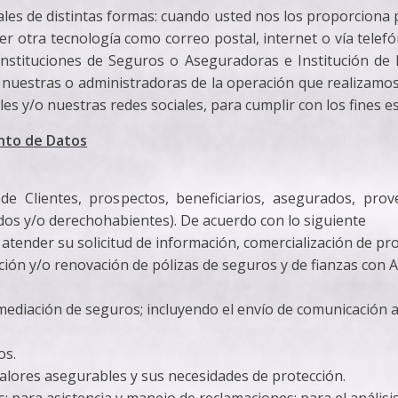
les de distintas formas: cuando usted nos los proporciona 
er otra tecnología como correo postal, internet o vía tele
nstituciones de Seguros o Aseguradoras e Institución de F
es nuestras o administradoras de la operación que realizamo
es y/o nuestras redes sociales, para cumplir con los fines e
ento de Datos
de Clientes, prospectos, beneficiarios, asegurados, prov
ados y/o derechohabientes). De acuerdo con lo siguiente
y atender su solicitud de información, comercialización de pr
ación y/o renovación de pólizas de seguros y de fianzas con
ermediación de seguros; incluyendo el envío de comunicación 
os.
valores asegurables y sus necesidades de protección.
os; para asistencia y manejo de reclamaciones; para el anális