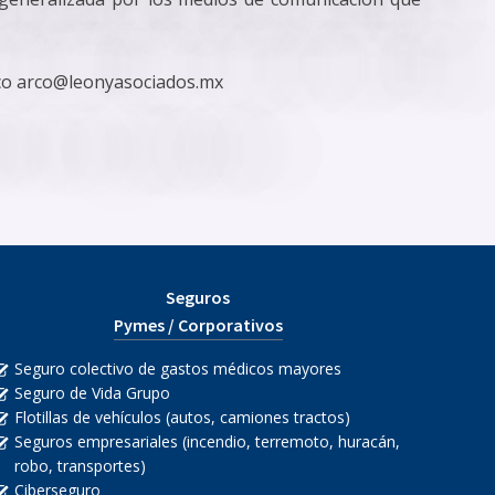
nico arco@leonyasociados.mx
Seguros
Pymes / Corporativos
Seguro colectivo de gastos médicos mayores
Seguro de Vida Grupo
Flotillas de vehículos (autos, camiones tractos)
Seguros empresariales (incendio, terremoto, huracán,
robo, transportes)
Ciberseguro