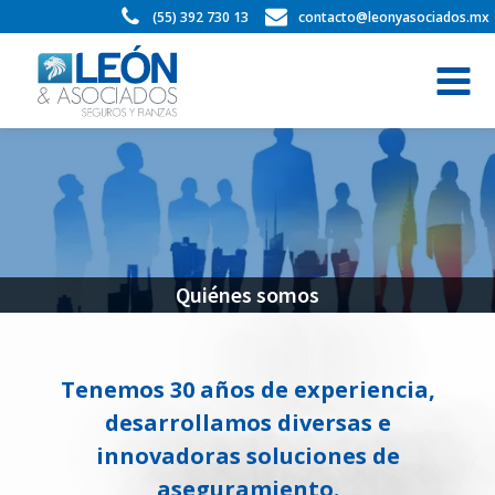
(55) 392 730 13
contacto@leonyasociados.mx
Quiénes somos
Tenemos 30 años de experiencia,
desarrollamos diversas e
innovadoras soluciones de
aseguramiento.